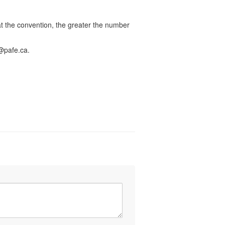
t the convention, the greater the number
@pafe.ca
.