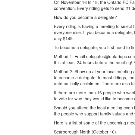
On November 16 to 18, the Ontario PC Party
convention. Every riding gets to send 21 d
How do you become a delegate?
Every riding is having a meeting to select
everyone else. If you become a delegate, th
only $149.
To become a delegate, you first need to f
Method 1: Email
delegates@ontariopc.co
this at least 24 hours before the meeting
Method 2: Show up at your local meeting an
to become a delegate. In most ridings, th
automatically acclaimed. There are also f
If there are more than 16 people who want 
to vote for who they would like to become 
Should you attend the local meeting even if
the people who support family values and
Here is a list of some of the upcoming mee
Scarborough North (October 16)