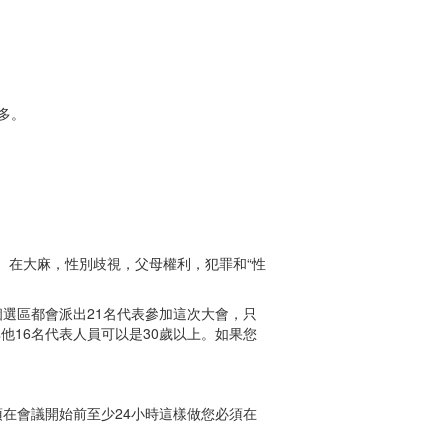
多。
（PC）在大麻，性別歧視，父母權利，犯罪和“性
個選區都會派出21名代表參加這次大會，只
他16名代表人員可以是30歲以上。如果您
在會議開始前至少24小時這樣做您必須在