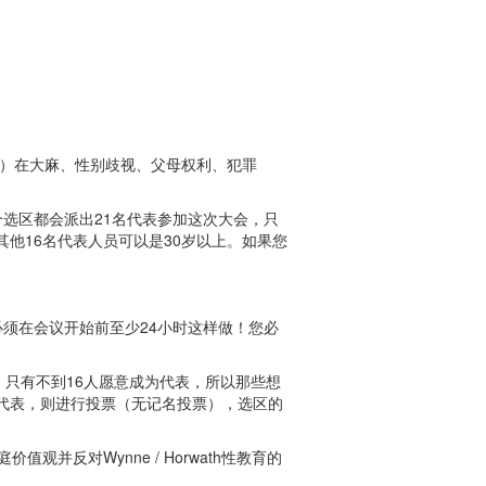
党（PC）在大麻、性别歧视、父母权利、犯罪
个选区都会派出21名代表参加这次大会，只
其他16名代表人员可以是30岁以上。如果您
须在会议开始前至少24小时这样做！您必
只有不到16人愿意成为代表，所以那些想
为代表，则进行投票（无记名投票），选区的
反对Wynne / Horwath性教育的