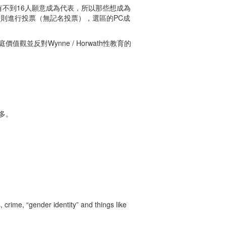
不到16人願意成為代表，所以那些想成為
，則進行投票（無記名投票），選區的PC成
反對Wynne / Horwath性教育的
多。
crime, “gender identity” and things like