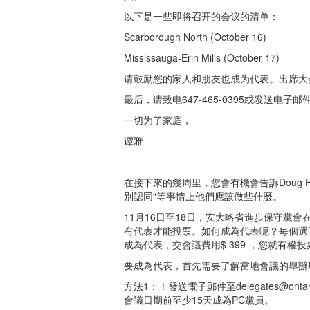
以下是一些即将召开的会议的清单：
Scarborough North (October 16)
Mississauga-Erin Mills (October 17)
请鼓励您的家人和朋友也成为代表。出席大
最后，请致电647-465-0395或发送电子邮
一切为了家庭，
谭雅
在接下來的幾周里，您會有機會告訴Doug F
別認同“等事情上他們應該做些什麼。
11月16日至18日，安大略省進步保守黨
有代表才能投票。如何成為代表呢？每個選區
成為代表，交會議費用$ 399 ，您就有權投
要成為代表，首先需要了解當地會議的舉辦
方法1：！發送電子郵件至
delegates@onta
會議日期前至少15天成為PC黨員。