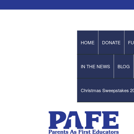
HOME
DONATE
FU
IN THE NEWS
BLOG
Christmas Sweepstakes 