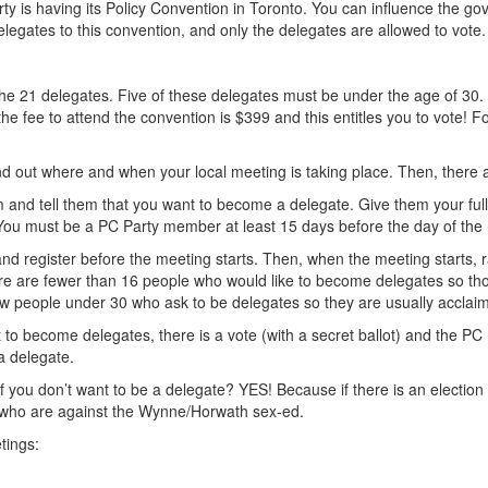
 is having its Policy Convention in Toronto. You can influence the gove
elegates to this convention, and only the delegates are allowed to vote.
 the 21 delegates. Five of these delegates must be under the age of 30.
e fee to attend the convention is $399 and this entitles you to vote! F
ind out where and when your local meeting is taking place. Then, there
m
and tell them that you want to become a delegate. Give them your ful
! You must be a PC Party member at least 15 days before the day of the
d register before the meeting starts. Then, when the meeting starts, r
ere are fewer than 16 people who would like to become delegates so th
ew people under 30 who ask to be delegates so they are usually acclaim
to become delegates, there is a vote (with a secret ballot) and the PC
a delegate.
 you don’t want to be a delegate? YES! Because if there is an election 
 who are against the Wynne/Horwath sex-ed.
tings: