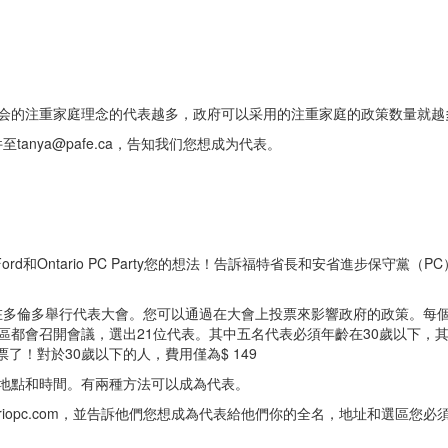
会的注重家庭理念的代表越多，政府可以采用的注重家庭的政策数量就越
件至
tanya@pafe.ca
，告知我们您想成为代表。
ord和Ontario PC Party您的想法！告訴福特省長和安省進步保守黨
會在多倫多舉行代表大會。您可以通過在大會上投票來影響政府的政策。每
都會召開會議，選出21位代表。其中五名代表必須年齡在30歲以下，其
票了！對於30歲以下的人，費用僅為$ 149
地點和時間。有兩種方法可以成為代表。
riopc.com
，並告訴他們您想成為代表給他們你的全名，地址和選區您必須